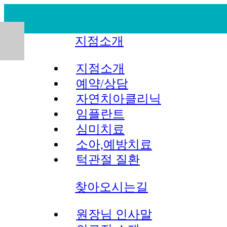
home
지점소개
지점소개
예약/상담
자연치아클리닉
임플란트
심미치료
소아,예방치료
턱관절 질환
찾아오시는길
원장님 인사말